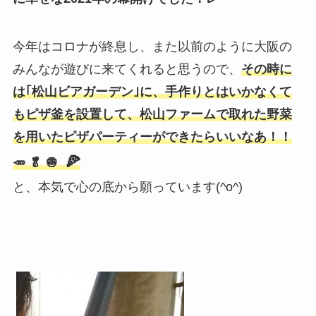
今年はコロナが終息し、また以前のように大阪の
みんなが遊びに来てくれると思うので、
その時に
は｢松山ビアガーデン｣に、手作りとはいかなくて
もピザ釜を設置して、松山ファームで取れた野菜
を用いた
ピ
ザ
パーティー
ができたらいいなあ！！
🍕
🥕 🥬 🧅
と、本気で心の底から願っています(^o^)