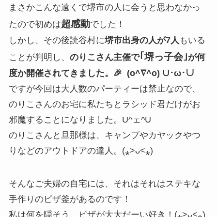
まさかこんな遠くで堺市の人に会うと思わなかっ
超感動
たので初めは
でした！
しかし、その後読谷村に
堺市出身の人が7人
もいる
｢堺っ子会｣
ことが判明し、
のりこさん主催で
が何
度か開催されてきました。🎉 (o^∇^o) ∪･ω･∪
ですが今回は大人数のパーティーは禁止なので、
のりこさんのお宅に私たちとラシッド君だけがお
邪魔することになりました。U^ェ^U
のりこさんと旦那様は、キャンプやカヤックやつ
りなどのアウトドアの達人。(⁎˃ᴗ˂⁎)
そんなご夫婦の自宅には、それはそれはステキな
手作りのピザ釜があるのです！
私は何を隠そう、ピザが大大だーい好き！(⁎˃ᴗ˂⁎)