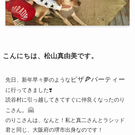
こんにちは、松山真由美です。
ピ
ザ
🍕
パーティー
先日、新年早々夢のような
に行ってきました❣️
読谷村に引っ越してきてすぐに仲良くなった
のり
。🤗
こさん
のりこさんは、なんと！私と真二さんとラシッド
君と同じ、大阪府の堺市出身なのです！