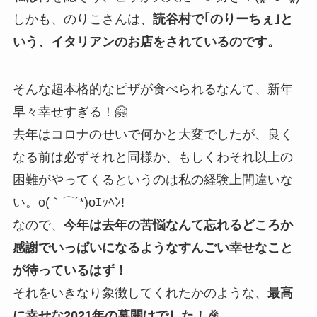
しかも、
のりこさんは、
読谷村で｢のりーちぇ｣と
いう、イタリアンのお店をされているのです。
そんな超本格的なピザが食べられるなんて、新年
早々幸せすぎる！🤗
去年はコロナのせいで何かと大変でしたが、良く
なる前は必ずそれと同様か、もしくわそれ以上の
困難がやってくるというのは私の経験上間違いな
い。o(｀⌒´*)oｴｯﾍﾝ!
なので、
今年は去年の苦悩なんて忘れるどころか
感謝でいっぱいになるようなすんごい幸せなこと
が待っているはず！
それをいきなり象徴してくれたかのような、
最高
に幸せな2021年の幕開けでした！🎉