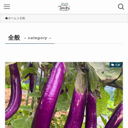
ホーム
全般
全般
– category –
全般