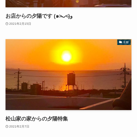
お店からの夕陽です (๑˃̵ᴗ˂̵)و
2021年2月15日
全般
松山家の家からの夕陽特集
2021年2月7日