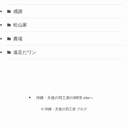
感謝
松山家
農場
遠足だワン
沖縄・天使の羽工房のWEB siteへ
©
沖縄・天使の羽工房 ブログ.