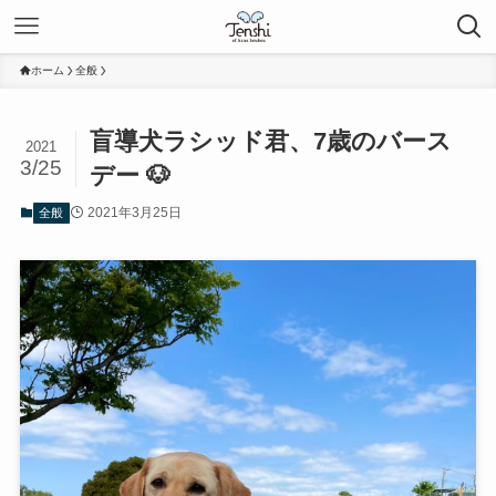
ホーム
全般
盲導犬ラシッド君、7歳のバース
2021
3/25
デー 🐶
2021年3月25日
全般