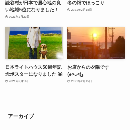
読谷村が日本で居心地の良
冬の畑でほっこり
い地域5位になりました！
2021年2月18日
2021年2月23日
日本ライトハウス50周年記
お店からの夕陽です
念ポスターになりました 🤗
(๑˃̵ᴗ˂̵)و
2021年2月16日
2021年2月15日
アーカイブ