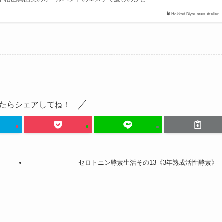
Hokkori Biyoumura Atelier
たらシェアしてね！
セロトニン酵素生活その13《3年熟成活性酵素》