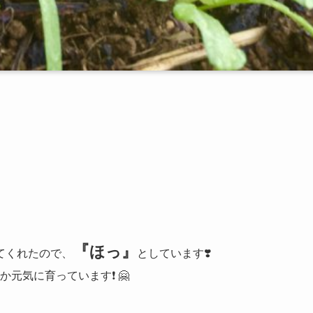
『
ほっ』
てくれたので、
としています❣️
元気に育っています❗️ 🤗