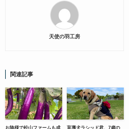
天使の羽工房
関連記事
お陰様で松山ファームも成
盲導犬ラシッド君、7歳の