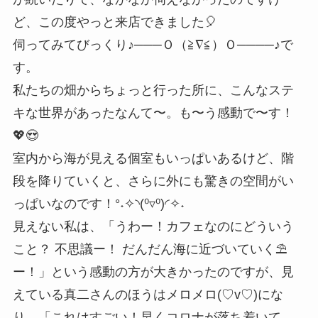
ど、この度やっと来店できました🎈
伺ってみてびっくり♪───Ｏ（≧∇≦）Ｏ────♪で
す。
私たちの畑からちょっと行った所に、こんなステ
キな世界があったなんて〜。も〜う感動で〜す！
💖😍
室内から海が見える個室もいっぱいあるけど、階
段を降りていくと、さらに外にも驚きの空間がい
っぱいなのです！°˖✧◝(⁰▿⁰)◜✧˖
見えない私は、「うわー！カフェなのにどういう
こと？ 不思議ー！ だんだん海に近づいていく⛱
ー！」という感動の方が大きかったのですが、見
えている真二さんのほうはメロメロ(♡v♡)にな
り、「これはすごい！早くコロナが落ち着いて、