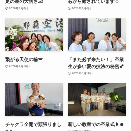
足の裏の大切さ🦶
芯から癒されています☺️
2026年8月8日
2026年8月4日
繋がる天使の輪🪽
「また必ず来たい！」卒業
生が多い愛の技法の秘密💕
2026年7月16日
2026年6月19日
チャクラ全開で頑張りまし
新しい教室での卒業式👩‍🎓