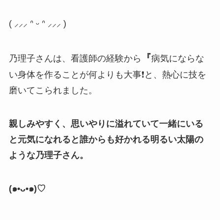
( ⸝⸝⸝
ᐢ
ᵕ
ᐢ
⸝⸝⸝ )
『
乃理子さんは、看護師の経験から
病気にならな
い身体を作ることが何よりも大事❗️と、熱心に技を
磨いてこられました。
親しみやすく、思いやりに溢れていて一緒にいる
と元気になれると誰からも好かれる明るい太陽の
ような乃理子さん。
(
๑
•
ᴗ
•
๑
)♡