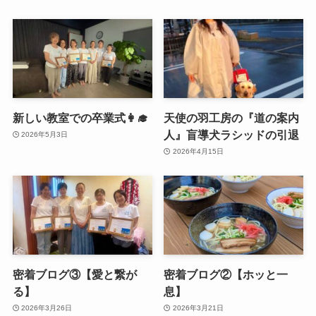
新しい教室での卒業式👩‍🎓
天使の羽工房の『道の案内
人』盲導犬ラシッドの引退
2026年5月3日
2026年4月15日
密着ブログ③【愛と繋が
密着ブログ②【ホッと一
る】
息】
2026年3月26日
2026年3月21日