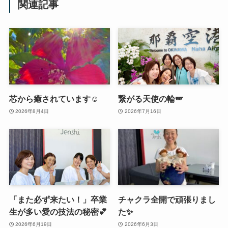
関連記事
芯から癒されています☺️
繋がる天使の輪🪽
2026年8月4日
2026年7月16日
「また必ず来たい！」卒業
チャクラ全開で頑張りまし
生が多い愛の技法の秘密💕
た✨
2026年6月19日
2026年6月3日