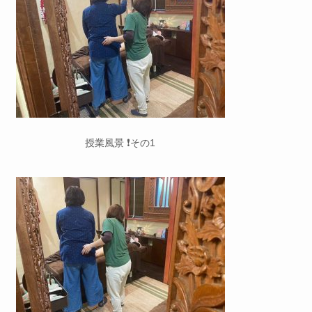
授業風景 ❗️その1