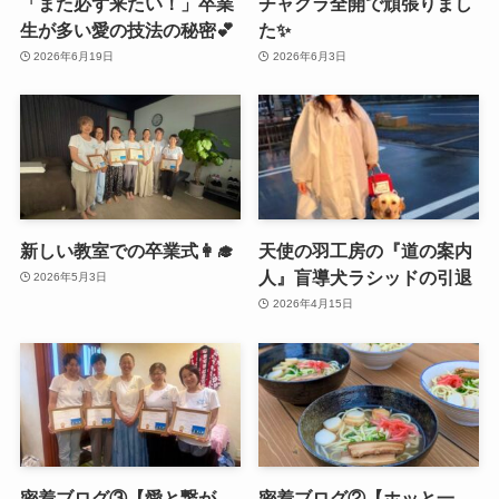
「また必ず来たい！」卒業
チャクラ全開で頑張りまし
生が多い愛の技法の秘密💕
た✨
2026年6月19日
2026年6月3日
新しい教室での卒業式👩‍🎓
天使の羽工房の『道の案内
人』盲導犬ラシッドの引退
2026年5月3日
2026年4月15日
密着ブログ③【愛と繋が
密着ブログ②【ホッと一