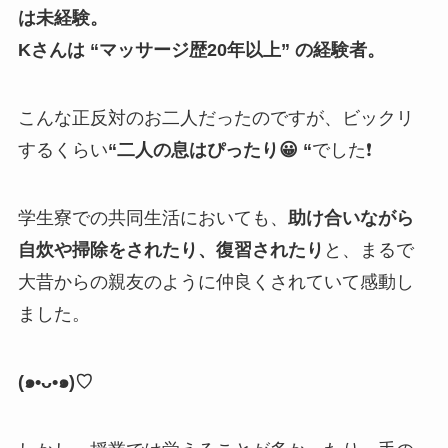
は未経験。
Kさんは “マッサージ歴20年以上” の経験者。
こんな正反対のお二人だったのですが、ビックリ
するくらい
“二人の息はぴったり😀 “
でした❗️
学生寮での共同生活においても、
助け合いながら
自炊や掃除をされたり、復習されたり
と、まるで
大昔からの親友のように仲良くされていて感動し
ました。
(
๑
•
ᴗ
•
๑
)♡