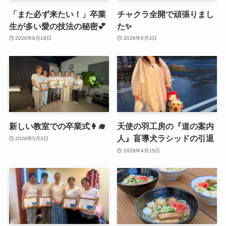
「また必ず来たい！」卒業
チャクラ全開で頑張りまし
生が多い愛の技法の秘密💕
た✨
2026年6月19日
2026年6月3日
新しい教室での卒業式👩‍🎓
天使の羽工房の『道の案内
人』盲導犬ラシッドの引退
2026年5月3日
2026年4月15日