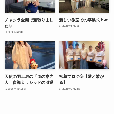
チャクラ全開で頑張りまし
新しい教室での卒業式👩‍🎓
た✨
2026年5月3日
2026年6月3日
天使の羽工房の『道の案内
密着ブログ③【愛と繋が
人』盲導犬ラシッドの引退
る】
2026年4月15日
2026年3月26日