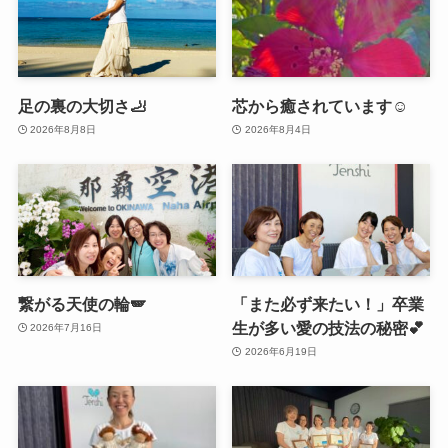
足の裏の大切さ🦶
芯から癒されています☺️
2026年8月8日
2026年8月4日
繋がる天使の輪🪽
「また必ず来たい！」卒業
生が多い愛の技法の秘密💕
2026年7月16日
2026年6月19日