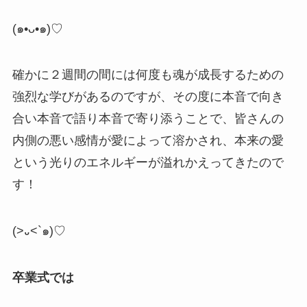
(
๑
•ᴗ•
๑
)♡
確かに２週間の間には何度も魂が成長するための
強烈な学びがあるのですが、その度に本音で向き
合い本音で語り本音で寄り添うことで、皆さんの
内側の悪い感情が愛によって溶かされ、本来の愛
という光りのエネルギーが溢れかえってきたので
す！
(>
᎑
<`
๑
)♡
卒業式では