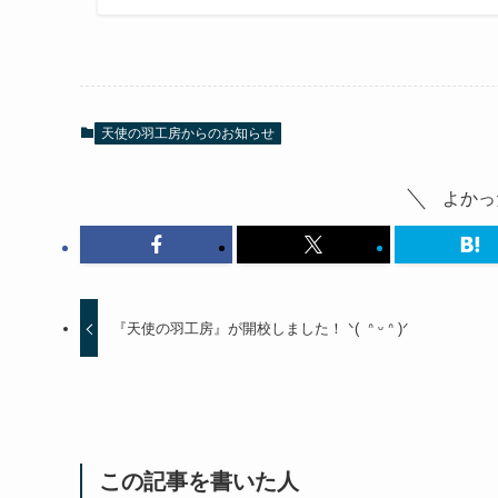
天使の羽工房からのお知らせ
よかっ
『天使の羽工房』が開校しました！ ᐠ( ᐢ ᵕ ᐢ )ᐟ
この記事を書いた人