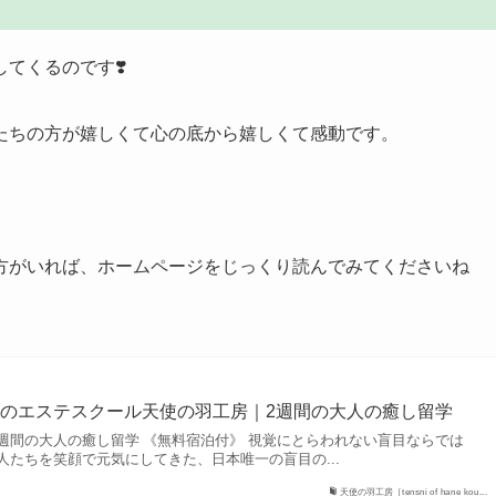
てくるのです❣️
たちの方が嬉しくて心の底から嬉しくて感動です。
方がいれば、ホームページをじっくり読んでみてくださいね
のエステスクール天使の羽工房｜2週間の大人の癒し留学
週間の大人の癒し留学 《無料宿泊付》 視覚にとらわれない盲目ならでは
人たちを笑顔で元気にしてきた、日本唯一の盲目の...
天使の羽工房［tensni of hane kou...