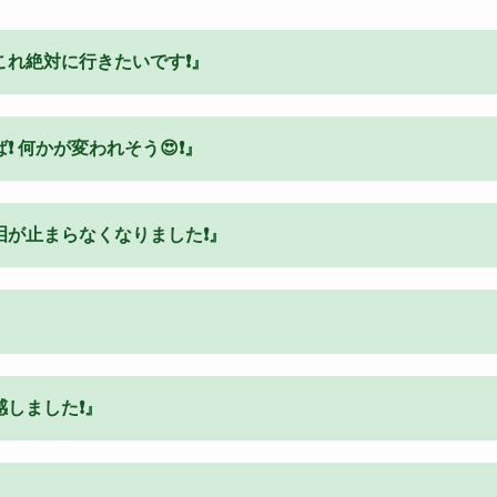
れ絶対に行きたいです❗️』
 何かが変われそう😍❗️』
が止まらなくなりました❗️』
しました❗️』