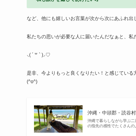
など、他にも嬉しいお言葉が次から次にあふれ出し
私たちの思いが必要な人に届いたんだなぁと、私
⸜( ´
꒳
` )⸝
♡︎
是非、今よりもっと良くなりたい！と感じている
(^o^)
沖縄・中頭郡・読谷村
沖縄で暮らしながら学ぶ二
の指先の感性でたくさんの