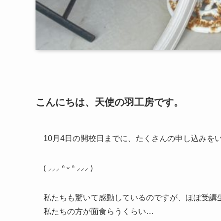
こんにちは、天使の羽工房です。
10月4日の開校日までに、たくさんの申し込みを
( ⸝⸝⸝
ᐢ
ᵕ
ᐢ
⸝⸝⸝ )
私たちも驚いて感動しているのですが、ほぼ受講生
私たちの方が面食らうくらい…