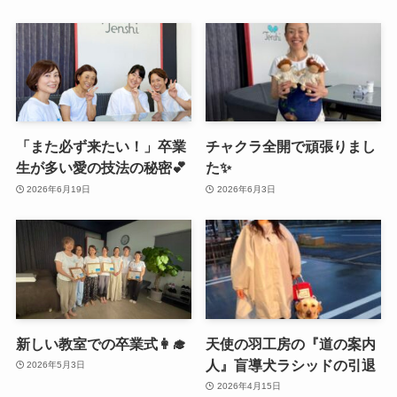
「また必ず来たい！」卒業
チャクラ全開で頑張りまし
生が多い愛の技法の秘密💕
た✨
2026年6月19日
2026年6月3日
新しい教室での卒業式👩‍🎓
天使の羽工房の『道の案内
人』盲導犬ラシッドの引退
2026年5月3日
2026年4月15日