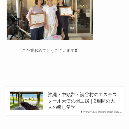
ご卒業おめでとうございます❣️
沖縄・中頭郡・読谷村のエステス
クール天使の羽工房｜2週間の大
人の癒し留学
天使の羽工房［tensni of hane kou...