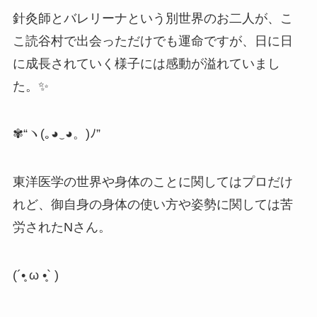
針灸師とバレリーナという別世界のお二人が、こ
こ読谷村で出会っただけでも運命ですが、日に日
に成長されていく様子には感動が溢れていまし
た。✨
✾
“
ヽ
(
｡
◕
‿
◕
。
)
ﾉ
”
東洋医学の世界や身体のことに関してはプロだけ
れど、御自身の身体の使い方や姿勢に関しては苦
労されたNさん。
(´•̥ ω •̥` )