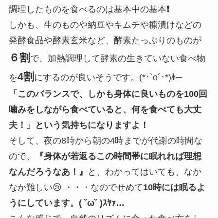
調理したものを食べるのは基本中の基本
❗️
しかも、生のものや納豆やキムチや糠漬けなどの
発酵食品や酵素玄米など、酵素たっぷりのものが
６割
で、加熱調理して酵素の生きていない食べ物
4割
を
にするのが良いそうです。
(*･`o´･*)ﾎ─
「このバランスで、しかも身体に良いものを100回
噛みをしながら食べていると、何を食べても大丈
夫！」という気持ちになりますよ！
そして、夜の8時から朝の4時までが代謝の時間な
ので、
『身体が若返るこの時間帯に眠れれば理想
なんだろうなあ！』
と、わかってはいても、なか
なか難しい😢 ・・・なのでせめて
10時には眠るよ
うにしています。( ˘ω˘ )ｽﾔｧ…