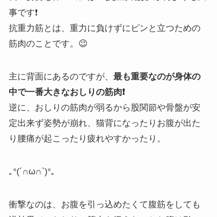
事です❗️
抗重力筋とは、重力に負けずにピンと立つための
筋肉のことです。😉
主に背面にあるのですが、
最も重要なのが身体の
中で一番大きなおしりの筋肉❗️
逆に、おしりの筋肉が弱るから股関節や骨盤が安
定出来ず姿勢が崩れ、猫背になったりお腹が出た
り腰痛が起こったり疲れやすかったり。
｡
°(´
∩
ω
∩
`)°
｡
衝撃なのは、お腹を引っ込めたくて腹筋をしても