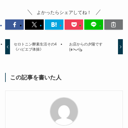
よかったらシェアしてね！
セロトニン酵素生活その4
お店からの夕陽です
《ハピエブ体操》
(๑˃̵ᴗ˂̵)و
この記事を書いた人