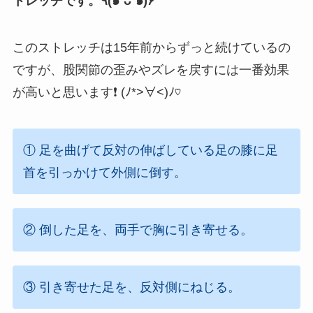
トレッチです。٩(๑❛ᴗ❛๑)۶
このストレッチは15年前からずっと続けているの
ですが、股関節の歪みやズレを戻すには一番効果
が高いと思います❗️ (ﾉ*>∀<)ﾉ♡
① 足を曲げて反対の伸ばしている足の膝に足
首を引っかけて外側に倒す。
② 倒した足を、両手で胸に引き寄せる。
③ 引き寄せた足を、反対側にねじる。