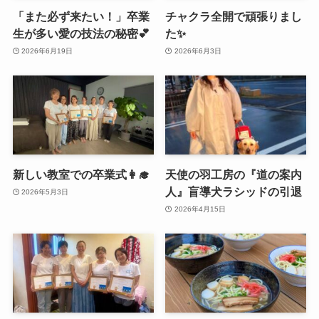
「また必ず来たい！」卒業
チャクラ全開で頑張りまし
生が多い愛の技法の秘密💕
た✨
2026年6月19日
2026年6月3日
新しい教室での卒業式👩‍🎓
天使の羽工房の『道の案内
人』盲導犬ラシッドの引退
2026年5月3日
2026年4月15日