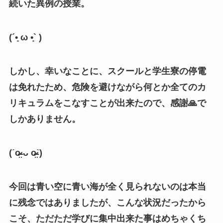
続いた異例の授業。
(´•̥ ω •̥` )
しかし、幸いなことに、スクールと学生寮の停電
は免れたため、危険を避けながら何とか全てのカ
リキュラムをこなすことが出来たので、感謝🙏で
しかありません。
(
ˊ
o̴
̶̷̤ ᴗ
o̴
̶̷̤ˋ
)
今回は青い空に青い海が全く見られないのは本当
に残念ではありましたが、こんな状況だったから
こそ、ただただ学びに集中出来た事はめちゃくち