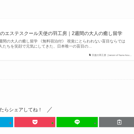
のエステスクール天使の羽工房｜2週間の大人の癒し留学
週間の大人の癒し留学 《無料宿泊付》 視覚にとらわれない盲目ならでは
人たちを笑顔で元気にしてきた、日本唯一の盲目の...
天使の羽工房［tensni of hane kou...
たらシェアしてね！