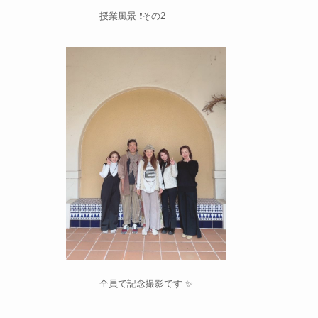
授業風景 ❗️その2
全員で記念撮影です ✨