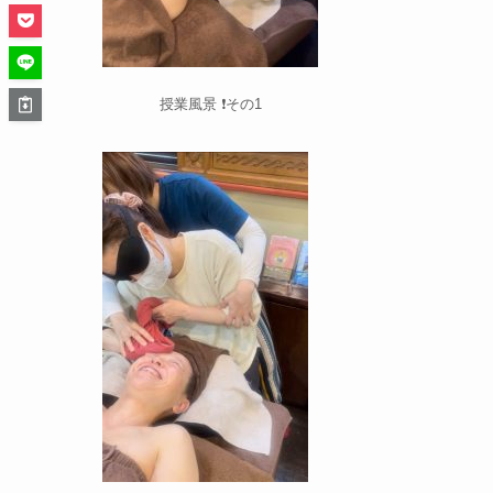
授業風景 ❗️その1