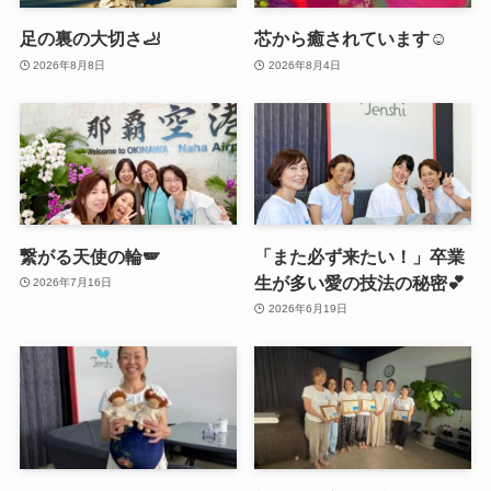
足の裏の大切さ🦶
芯から癒されています☺️
2026年8月8日
2026年8月4日
繋がる天使の輪🪽
「また必ず来たい！」卒業
生が多い愛の技法の秘密💕
2026年7月16日
2026年6月19日