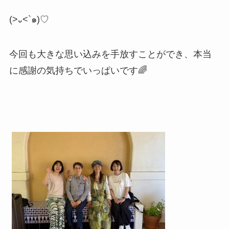
(>
᎑
<`
๑
)♡
今回も大きな思い込みを手放すことができ、本当
に感謝の気持ちでいっぱいです🌈