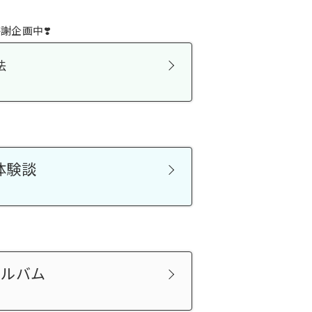
謝企画中❣️
法
）
体験談
アルバム