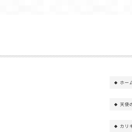
ホー
天使
カリ