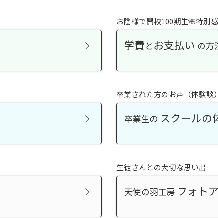
お陰様で開校100期生🌺特別感
学費
お支払い
と
の方
卒業された方のお声（体験談
スクールの
卒業生の
生徒さんとの大切な思い出
フォト
天使の羽工房