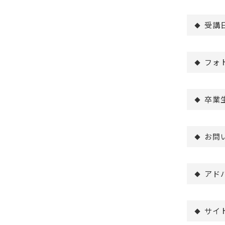
受講
フォ
卒業
お問
アド
サイ