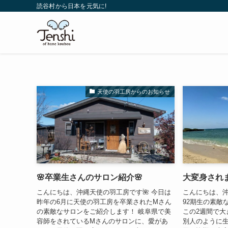
読谷村から日本を元気に!
天使の羽工房からのお知らせ
🌸卒業生さんのサロン紹介🌸
大変身されま
こんにちは、沖縄天使の羽工房です🌺 今日は
こんにちは、沖
昨年の6月に天使の羽工房を卒業されたMさん
92期生の素敵
の素敵なサロンをご紹介します！ 岐阜県で美
この2週間で大
容師をされているMさんのサロンに、愛があ
別人のように