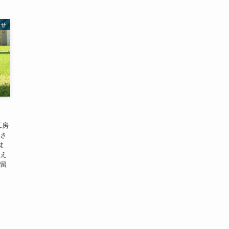
らせ
工房
ださ
ま
合え
し留