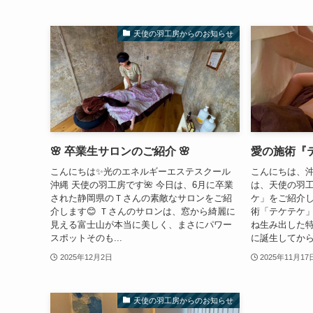
天使の羽工房からのお知らせ
🌸 卒業生サロンのご紹介 🌸
愛の施術『テ
こんにちは✨光のエネルギーエステスクール
こんにちは、沖
沖縄 天使の羽工房です🌺 今日は、6月に卒業
は、天使の羽
された静岡県のＴさんの素敵なサロンをご紹
ケ」をご紹介し
介します😊 Ｔさんのサロンは、窓から綺麗に
術「テケテケ
見える富士山が本当に美しく、まさにパワー
ね生み出した特
スポットそのも...
に誕生してから
2025年12月2日
2025年11月17
天使の羽工房からのお知らせ