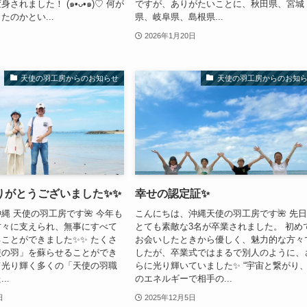
されました！ (๑•ᴗ•๑)♡ 何が
ですが、ありがたいことに、秋田県、宮城
たのかとい...
県、岐阜県、島根県...
2026年1月20日
天使の羽工房からのお知らせ
天使の羽工房からのお知
りがとうございました✨✨
幸せの認定証✨
縄 天使の羽工房です🌺 今年も
こんにちは、沖縄天使の羽工房です🌺 先
方々に支えられ、無事にすべて
とても素敵な3名が卒業されました。 初め
ことができました✨✨ たくさ
お会いしたときから優しく、魅力的な方々
使の羽」を蘇らせることができ
したが、卒業式ではまるで別人のように、
て光り輝く多くの「天使の羽職
らに光り輝いていました✨ “宇宙と繋がり
..
のエネルギーで相手の...
日
2025年12月5日