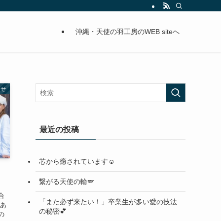
沖縄・天使の羽工房のWEB siteへ
らせ
最近の投稿
芯から癒されています☺️
繋がる天使の輪🪽
合
「また必ず来たい！」卒業生が多い愛の技法
もあ
の秘密💕
の