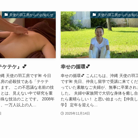
天使の羽工房からのお知らせ
天使の羽工房からのお知
ケテケ』💕
幸せの循環💕
縄 天使の羽工房です🌺 今日
幸せの循環💕 こんにちは、沖縄 天使の羽
工房の必殺技である「テケテ
です🌺 先日、仲良し留学で受講に来てく
ます。 この不思議な名前の技
っていた素敵なご夫婦が、無事に卒業され
」とは、見えない中で研究を重
した。 夫婦や家族間で大切な身体を癒し
殊な技法のことです。 2008年
たら素晴らしい！ と思い始まった【仲良
、一万人以上の人...
学】 定年を迎えら...
日
2025年11月14日