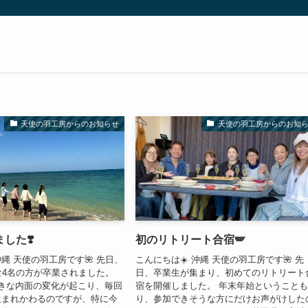
天使の羽工房からのお知らせ
天使の羽工房からのお知
した❣️
初のリトリート合宿🪽
縄 天使の羽工房です🌺 先日、
こんにちは☀️ 沖縄 天使の羽工房です🌺 先
な4名の方が卒業されました。
日、卒業生が集まり、初めてのリトリート
きな内面の変化が起こり、毎回
宿を開催しました。 年末年始ということ
生まれかわるのですが、特に今
り、参加できそうな方にだけお声がけした