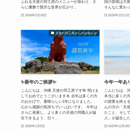
ふれる天使の羽工房のメニューが加わり、さ
回の皆様は大変身
らに優雅で贅沢な世界が広がり...
そんなに変わっ
2026年2月18日
2026年2月11日
天使の羽工房からのお知らせ
✨新年のご挨拶✨
今年一年あ
こんにちは、沖縄 天使の羽工房です🌺 明けま
こんにちは、沖
しておめでとうございます🎍 去年は多くの方
本当に多くの
のおかげで、素晴らしい1年になりました。
の授業を終える
心から感謝の気持ちでいっぱいです。 今年は
んの方の「天
さらに発展し、より多くの天使の羽職人が誕
たこと、そし
生できるよう、日々...
人」が誕生した.
2026年1月5日
2025年12月29