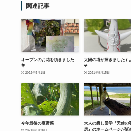
関連記事
オープンのお花を頂きました
太陽の塔が届きました ( ⁎ᵕᴗ
💐
❤︎
2022年5月1日
2021年9月15日
今年最後の夏野菜
大人の癒し留学『天使の
房』のホームページが誕
2021年8月26日