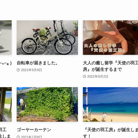
ᵕ⁎ )
自転車が届きました。
大人の癒し留学『天使の羽
房』が誕生するまで
2021年9月9日
2021年9月2日
羽工
ゴーヤーカーテン
『天使の羽工房』が誕生し
生しま
す！
2021年7月8日