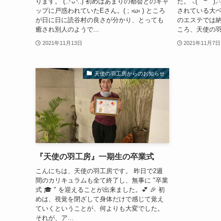
ります。 (..◜ᴗ◝..) 初めはあまりの都会とのギャ
た。 ⸜( ´ ꒳ 
ップに戸惑われていたEさん。( ; ›ω‹ ) ところ
されている大ベ
が日に日に読谷村の良さが分かり、とっても
のエステでは
癒され別人のようで...
ころ、天使の羽工
2021年11月13日
2021年11月7日
天使の羽工房からのお知らせ
『天使の羽工房』一期生の卒業式
こんにちは、天使の羽工房です。 昨日で2週
間のカリキュラムも全て終了し、無事に "卒業
式 🎓 " を迎えることが出来ました。💕 🎉 初
めは、視覚を閉ざして身体だけで感じて覚え
ていくということが、何よりも大変でした。
それが、ア...