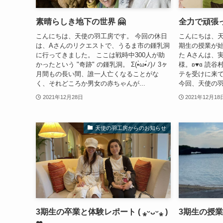
素晴らしき地下の世界 🤗
全力で頑張っ
こんにちは、天使の羽工房です。 今回の休日
こんにちは、天
は、Aさんのリクエストで、うるま市の鍾乳洞
期生の授業が始
に行ってきました。 ここは戦時中300人が助
た Aさんは、
かったという "奇跡" の鍾乳洞。 Σ(•̀ω•́ﾉ)ﾉ 3ヶ
様。ʚ♥ɞ 読
月間もの長い間、誰一人亡くなることがな
テを受けに来てくれ
く、それどころか男女の赤ちゃんが...
今回、天使の羽工
2021年12月28日
2021年12月18
天使の羽工房からのお知らせ
3期生の卒業と体験レポート ( ⁎ᵕᴗᵕ⁎ )