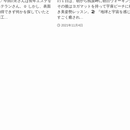
` )⸝♡︎ 今回のEさんは長年エステを
の１日は、朝から残波岬に朝日ウォーキング
テランさん。☺️ しかし、表面
その後はヨガマットを持って宇座ビーチに
納得できず何かを探していたと
き美姿勢レッスン。🏖 『地球と宇宙を感
...
すごく癒され...
2021年11月4日