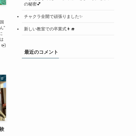
の秘密💕
チャクラ全開で頑張りました✨
四国
ん"
新しい教室での卒業式👩‍🎓
に
番は
̤ˋ)
最近のコメント
らせ
験