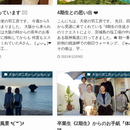
ています ✊🏻
4期生との思い出 ❤️
使の羽工房です。 今週から5
こんにちは、天使の羽工房です。 先日、
まりました。 大阪から来られ
から受講に来てくれている "4期生の生徒さ
実は大阪の時からの長年のお客
のリクエストにより、宮城島の塩工場の中
谷村に移転してからも 何度もエス
ある龍神風道に行ってきました。🚘 朝一
ていたAさん。 ( ⁎ᵕᴗᵕ⁎ )❤︎
好例の残波岬での朝日ウォーキング。 (ˊo̴̶̷̤ ᴗ o̴̶̷
...
その後は、宇...
日
2021年12月9日
天使の羽工房からのお知らせ
天使の羽工房からのお知
3期生の授業風景 ٩(´꒳`)۶
卒業生《2期生》からのお手紙『体