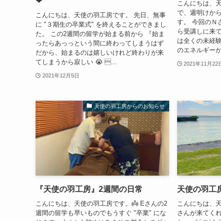
❤︎
こんにちは、天
で、週明けか
こんにちは、天使の羽工房です。 先日、無事
す。 今回のＮさ
に "３期生の卒業式" を終えることができまし
ら受講しに来て
た。 この2週間の留学が始まる前から 『始ま
は全くの未経
ったらあっっという間に終わってしまうはず
のエネルギーが.
だから、始まるのは嬉しいけれど終わりが来
てしまうから寂しい 😭 ...
2021年11月22
2021年12月5日
天使の羽工房からのお知らせ
『天使の羽工房』2週間の日常
天使の羽工
こんにちは、天使の羽工房です。👼 Eさんの2
こんにちは、天
週間の留学も早いものでもうすぐ "卒業" にな
さんが来てくれ