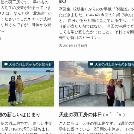
談』
使の羽工房です。 早いもの
ら３期生の授業が始まっていま
卒業生《2期生》からのお手紙『体験談』
んは、なんと😲 "北海道" か
ただきました。(ˊo̴̶̷̤ ᴗ o̴̶̷̤ˋ) 今回の沖縄で学
くださいました❣️ エステ技術
と。 自分があたり前に見えている生活。 
験なＮさんですが、身体から愛
り前が当たり前ではない。 今回の沖縄で
..
しても学び直したかったこと。 それは今
先生が盲目のヒーリン...
日
2021年11月18日
天使の羽工房からのお知らせ
天使の羽工房からのお知
房の新しいはじまり
天使の羽工房の休日 (﹡ˆ__ˆ﹡）
使の羽工房です。 新しい生徒
こんにちは、天使の羽工房です。 2週間の
て早いもので5日が経ちまし
学中に設けている、2日間の中休み。 その