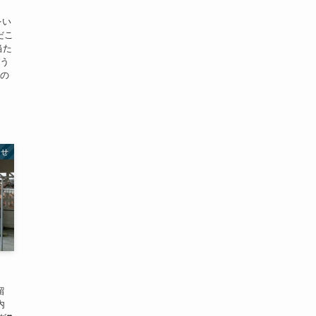
をい
んだこ
当た
どう
回の
らせ
留
内