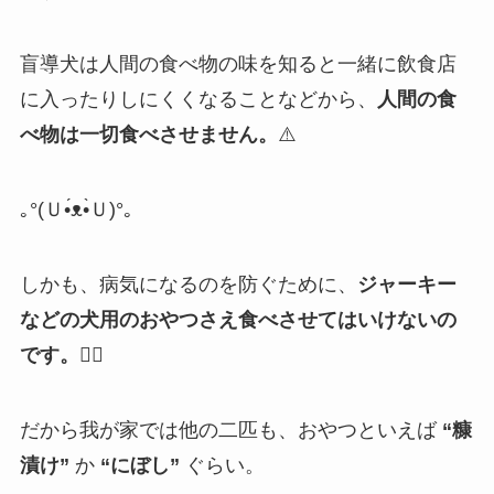
盲導犬は人間の食べ物の味を知ると一緒に飲食店
に入ったりしにくくなることなどから、
人間の食
べ物は一切食べさせません。
⚠️
｡
°(
Ｕ
•́
ᴥ
•̀
Ｕ
)°
｡
しかも、病気になるのを防ぐために、
ジャーキー
などの犬用のおやつさえ食べさせてはいけないの
です。🙅‍♀️
だから我が家では他の二匹も、おやつといえば
“糠
漬け”
か
“にぼし”
ぐらい。