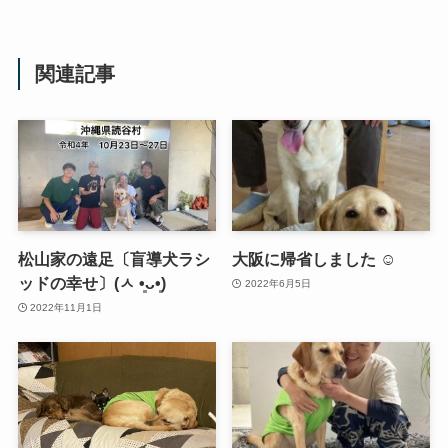
関連記事
松山家の遠足〔盲導犬ラシ
大阪に帰省しました ☺️
ッドの幸せ〕(ㅅ •͈ᴗ•͈)
2022年6月5日
2022年11月1日