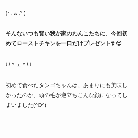
(
ᐡ
;
ﻌ
;
ᐡ
)
そんないつも賢い我が家のわんこたちに、今回初
めてローストチキンを一口だけプレゼント❣️ 😍
∪
＾ェ＾∪
初めて食べたタンゴちゃんは、あまりにも美味し
かったのか、頭の毛が逆立ちこんな顔になってし
まいました(^O^)