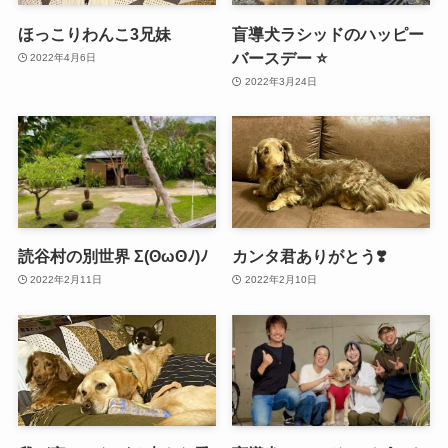
ほっこりわんこ3兄妹
盲導犬ラシッドのハッピー
バースデー ⭐️
2022年4月6日
2022年3月24日
読谷村の別世界 Σ(ʘωʘﾉ)ﾉ
カンタ君ありがとう❣️
2022年2月11日
2022年2月10日