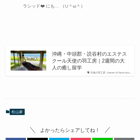
ラシッド❤️ にも… （∪＾
ω
＾）
沖縄・中頭郡・読谷村のエステス
クール天使の羽工房｜2週間の大
人の癒し留学
天使の羽工房［tensni of hane kou...
松山家
よかったらシェアしてね！