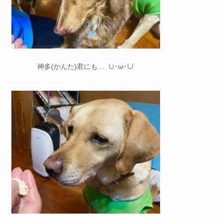
神多(かんた)君にも…
∪
･
ω
･∪