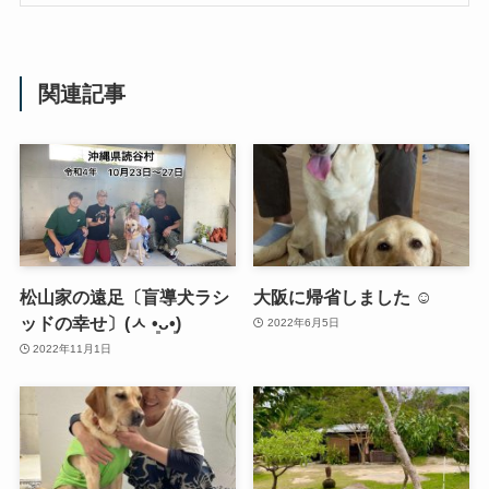
関連記事
松山家の遠足〔盲導犬ラシ
大阪に帰省しました ☺️
ッドの幸せ〕(ㅅ •͈ᴗ•͈)
2022年6月5日
2022年11月1日