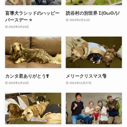
盲導犬ラシッドのハッピー
読谷村の別世界 Σ(ʘωʘﾉ)ﾉ
バースデー ⭐️
2022年2月11日
2022年3月24日
カンタ君ありがとう❣️
メリークリスマス🎅
2022年2月10日
2021年12月27日